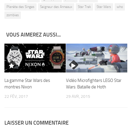
Planète des Singes
Seigneur des Anneaux
Star Trek
Star Wars
who
zombies
VOUS AIMEREZ AUSSI...
La gamme Star Wars des
Vidéo Microfighters LEGO Star
montres Nixon
Wars: Bataille de Hoth
22 FÉV, 2017
29 AVR, 2015
LAISSER UN COMMENTAIRE