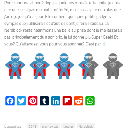
Pour conclure, abonné depuis quelques mois à cette boite, je dois
dire que c’est pas ma boite préférée, mais pas la pire non plus que
j’ai reçu jusqu’à ce jour. Elle contient quelques petits gadgets
sympas que j’utiliserais et d’autres dont je ferais cadeau. La
Nerdblock reste néanmoins une belle surprise dont je me lasserais
pas, principalement du à son prix. Je lui donne 3,5 Super Geek! Et
vous? Qu’attendez-vous pour vous abonner? C’est par
ici
.
Facebook
Twitter
Pinterest
Tumblr
LinkedIn
Flipboard
Reddit
WhatsA
Étiquettes :
2015
grumpy cat
janvier
Nerdblock