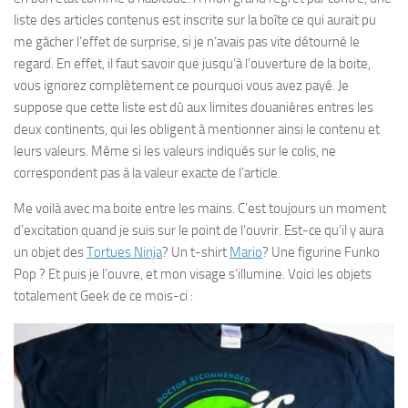
liste des articles contenus est inscrite sur la boîte ce qui aurait pu
me gâcher l’effet de surprise, si je n’avais pas vite détourné le
regard. En effet, il faut savoir que jusqu’à l’ouverture de la boite,
vous ignorez complètement ce pourquoi vous avez payé. Je
suppose que cette liste est dû aux limites douanières entres les
deux continents, qui les obligent à mentionner ainsi le contenu et
leurs valeurs. Même si les valeurs indiqués sur le colis, ne
correspondent pas à la valeur exacte de l’article.
Me voilà avec ma boite entre les mains. C’est toujours un moment
d’excitation quand je suis sur le point de l’ouvrir. Est-ce qu’il y aura
un objet des
Tortues Ninja
? Un t-shirt
Mario
? Une figurine Funko
Pop ? Et puis je l’ouvre, et mon visage s’illumine. Voici les objets
totalement Geek de ce mois-ci :