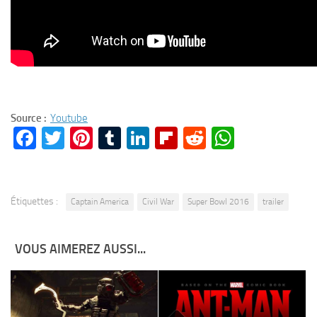
Source :
Youtube
Facebook
Twitter
Pinterest
Tumblr
LinkedIn
Flipboard
Reddit
WhatsA
Étiquettes :
Captain America
Civil War
Super Bowl 2016
trailer
VOUS AIMEREZ AUSSI...