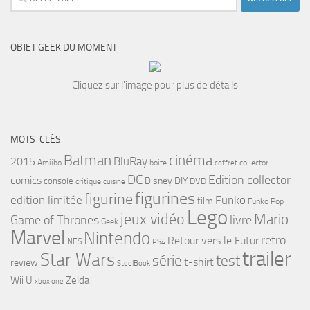
OBJET GEEK DU MOMENT
Cliquez sur l'image pour plus de détails
MOTS-CLÉS
cinéma
Batman
BluRay
2015
Amiibo
boite
collector
coffret
DC
Edition collector
comics
Disney
DIY
console
DVD
critique
cuisine
figurines
figurine
edition limitée
Funko
film
Funko Pop
Lego
jeux vidéo
Mario
Game of Thrones
livre
Geek
Marvel
Nintendo
retro
Retour vers le Futur
NES
PS4
trailer
Star Wars
série
test
t-shirt
review
SteelBook
Wii U
Zelda
xbox one