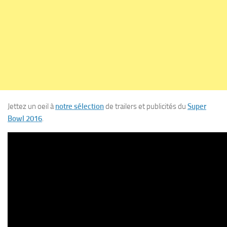
Jettez un oeil à
notre sélection
de trailers et publicités du
Super
Bowl 2016
.