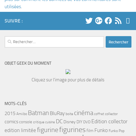
utilisées
.
SUIVRE :
Rechercher :
OBJET GEEK DU MOMENT
Cliquez sur l'image pour plus de détails
MOTS-CLÉS
cinéma
Batman
BluRay
2015
Amiibo
boite
collector
coffret
DC
Edition collector
comics
Disney
DIY
console
DVD
critique
cuisine
figurines
figurine
edition limitée
Funko
film
Funko Pop