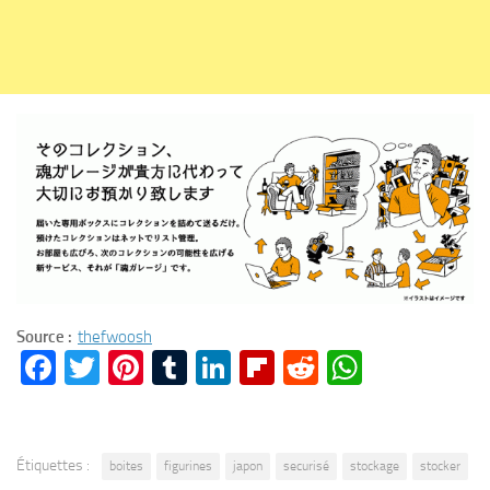
Source :
thefwoosh
Facebook
Twitter
Pinterest
Tumblr
LinkedIn
Flipboard
Reddit
WhatsA
Étiquettes :
boites
figurines
japon
securisé
stockage
stocker