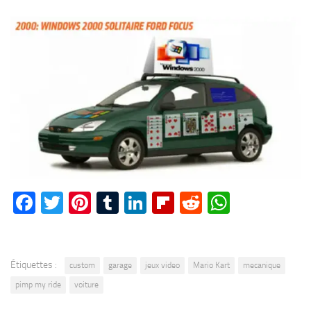
Facebook
Twitter
Pinterest
Tumblr
LinkedIn
Flipboard
Reddit
WhatsA
Étiquettes :
custom
garage
jeux video
Mario Kart
mecanique
pimp my ride
voiture