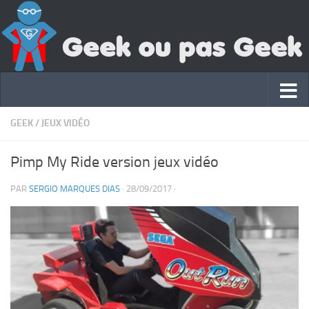
GEEK
/
JEUX VIDÉO
Pimp My Ride version jeux vidéo
PAR
SERGIO MARQUES DIAS
·
28/09/2017
·