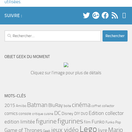
utilisées
.
SUIVRE :
Rechercher :
OBJET GEEK DU MOMENT
Cliquez sur l'image pour plus de détails
MOTS-CLÉS
cinéma
Batman
BluRay
2015
Amiibo
boite
collector
coffret
DC
Edition collector
comics
Disney
DIY
console
DVD
critique
cuisine
figurines
figurine
edition limitée
Funko
film
Funko Pop
Lego
jeux vidéo
Mario
Game of Thrones
livre
Geek