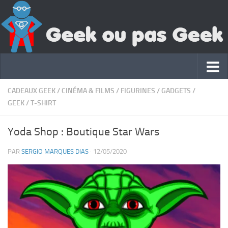
CADEAUX GEEK
/
CINÉMA & FILMS
/
FIGURINES
/
GADGETS
/
GEEK
/
T-SHIRT
Yoda Shop : Boutique Star Wars
PAR
SERGIO MARQUES DIAS
·
12/05/2020