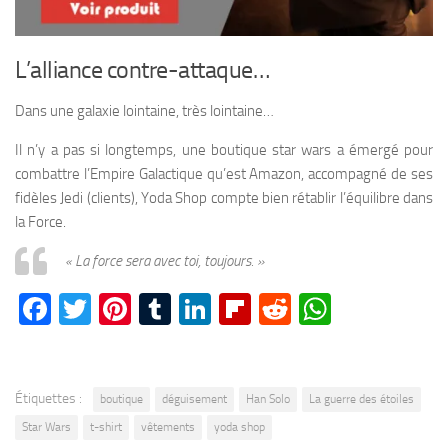
L’alliance contre-attaque…
Dans une galaxie lointaine, très lointaine…
Il n’y a pas si longtemps, une boutique star wars a émergé pour
combattre l’Empire Galactique qu’est Amazon, accompagné de ses
fidèles Jedi (clients), Yoda Shop compte bien rétablir l’équilibre dans
la Force.
« La force sera avec toi, toujours. »
Facebook
Twitter
Pinterest
Tumblr
LinkedIn
Flipboard
Reddit
WhatsA
Étiquettes :
boutique
déguisement
Han Solo
La guerre des étoiles
Star Wars
t-shirt
vêtements
yoda shop