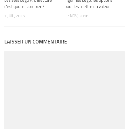
Figurines Lego, les options
Les sets Lego Architecture
pour les mettre en valeur
c’est quoi et combien?
17 NOV, 2016
1 JUIL, 2015
LAISSER UN COMMENTAIRE