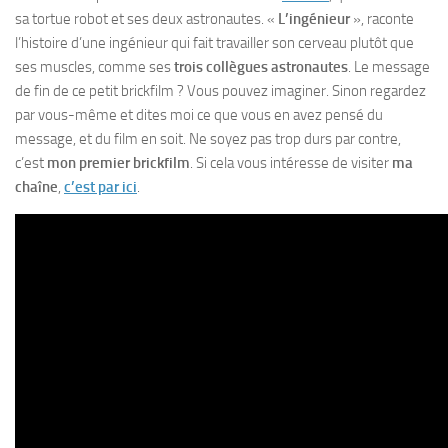
sa tortue robot et ses deux astronautes. «
L’ingénieur
», raconte
l’histoire d’une ingénieur qui fait travailler son cerveau plutôt que
ses muscles, comme ses
trois collègues astronautes
. Le message
de fin de ce petit brickfilm ? Vous pouvez imaginer. Sinon regardez
par vous-même et dites moi ce que vous en avez pensé du
message, et du film en soit. Ne soyez pas trop durs par contre,
c’est
mon premier brickfilm
. Si cela vous intéresse de visiter
ma
chaîne
,
c’est par ici
.