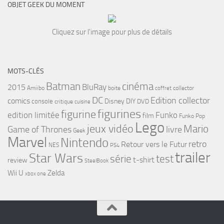
OBJET GEEK DU MOMENT
Cliquez sur l'image pour plus de détails
MOTS-CLÉS
cinéma
Batman
BluRay
2015
Amiibo
boite
collector
coffret
DC
Edition collector
comics
Disney
DIY
console
DVD
critique
cuisine
figurines
figurine
edition limitée
Funko
film
Funko Pop
Lego
jeux vidéo
Mario
Game of Thrones
livre
Geek
Marvel
Nintendo
retro
Retour vers le Futur
NES
PS4
trailer
Star Wars
série
test
t-shirt
review
SteelBook
Wii U
Zelda
xbox one