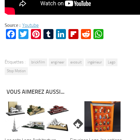
Source :
Youtube
Facebook
Twitter
Pinterest
Tumblr
LinkedIn
Flipboard
Reddit
WhatsA
Étiquettes :
brickfilm
engineer
exosuit
ingénieur
Lego
Stop Motion
VOUS AIMEREZ AUSSI...