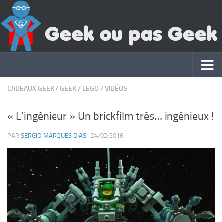
CADEAUX GEEK
/
GEEK
/
LEGO
/
VIDÉOS
« L’ingénieur » Un brickfilm très… ingénieux !
PAR
SERGIO MARQUES DIAS
·
24/02/2016
·