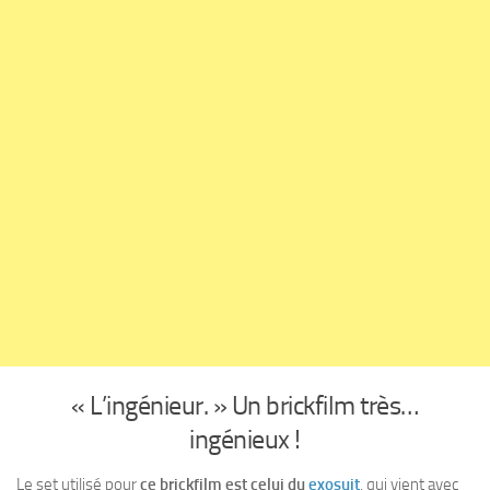
« L’ingénieur. » Un brickfilm très…
ingénieux !
Le set utilisé pour
ce brickfilm est celui du
exosuit
, qui vient avec