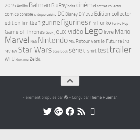
cinéma
Batman
BluRay
2015
Amiibo
boite
collector
coffret
DC
Edition collector
comics
Disney
DIY
console
DVD
critique
cuisine
figurines
figurine
edition limitée
Funko
film
Funko Pop
Lego
jeux vidéo
Mario
Game of Thrones
livre
Geek
Marvel
Nintendo
retro
Retour vers le Futur
NES
PS4
trailer
Star Wars
série
test
t-shirt
review
SteelBook
Wii U
Zelda
xbox one
Fièrement propulsé par
- Conçu par
Thème Hueman