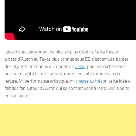
Les artistes deviennent de plus en plus créatifs. Cette fois, un
artiste d’Austin au Texas plus connus sous EZ, s’est amusé à créer
des objets bien connus du monde de
Zelda
, pour les cacher dans
une boite qu’il a faite lui même, qui est ensuite cachée dans la
nature. Mi performance artistique, mi
chasse au trésor
, cette idée a
fait des fan autour d’Austin qui se sont amusés à retrouver la boite
en question.