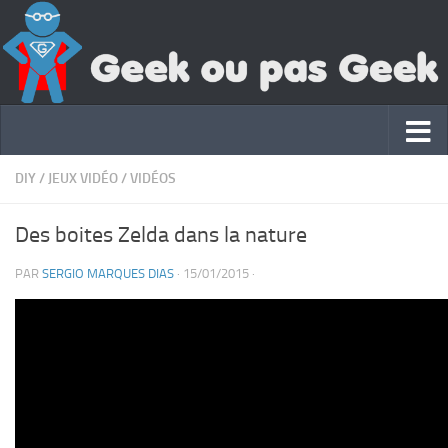
DIY
/
JEUX VIDÉO
/
VIDÉOS
Des boites Zelda dans la nature
PAR
SERGIO MARQUES DIAS
·
15/01/2015
·