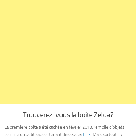
Trouverez-vous la boite Zelda?
La première boite a été cachée en février 2013, remplie d’objets
comme un petit sac contenant des épées
Link
. Mais surtout il y