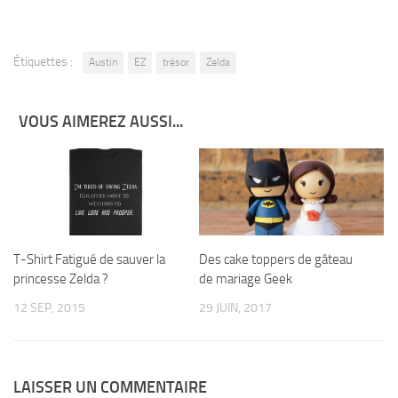
Étiquettes :
Austin
EZ
trésor
Zelda
VOUS AIMEREZ AUSSI...
T-Shirt Fatigué de sauver la
Des cake toppers de gâteau
princesse Zelda ?
de mariage Geek
12 SEP, 2015
29 JUIN, 2017
LAISSER UN COMMENTAIRE