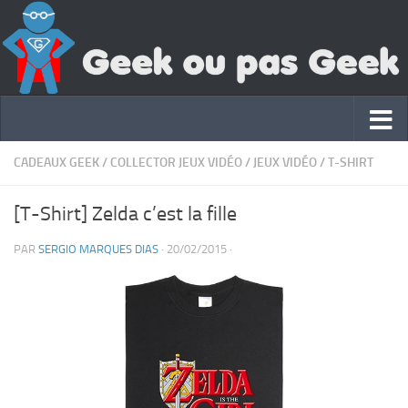
CADEAUX GEEK
/
COLLECTOR JEUX VIDÉO
/
JEUX VIDÉO
/
T-SHIRT
[T-Shirt] Zelda c’est la fille
PAR
SERGIO MARQUES DIAS
·
20/02/2015
·