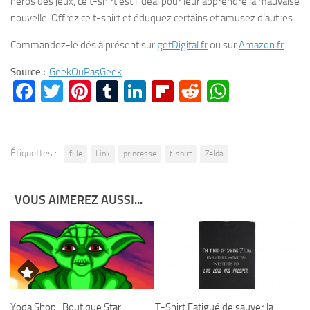
héros des jeux, ce t-shirt est l’idéal pour leur apprendre la mauvaise
nouvelle. Offrez ce t-shirt et éduquez certains et amusez d’autres.
Commandez-le dés à présent sur
getDigital.fr
ou sur
Amazon.fr
Source :
GeekOuPasGeek
Facebook
Twitter
Pinterest
Tumblr
LinkedIn
Flipboard
Reddit
WhatsA
Étiquettes :
fille
Link
princesse
t-shirt
Zelda
VOUS AIMEREZ AUSSI...
Yoda Shop : Boutique Star
T-Shirt Fatigué de sauver la