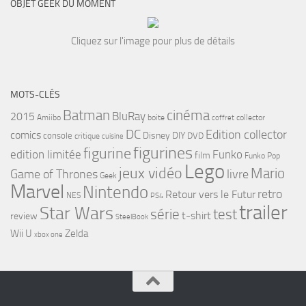
OBJET GEEK DU MOMENT
Cliquez sur l'image pour plus de détails
MOTS-CLÉS
cinéma
Batman
BluRay
2015
Amiibo
boite
collector
coffret
DC
Edition collector
comics
Disney
DIY
console
DVD
critique
cuisine
figurines
figurine
edition limitée
Funko
film
Funko Pop
Lego
jeux vidéo
Mario
Game of Thrones
livre
Geek
Marvel
Nintendo
retro
Retour vers le Futur
NES
PS4
trailer
Star Wars
série
test
t-shirt
review
SteelBook
Wii U
Zelda
xbox one