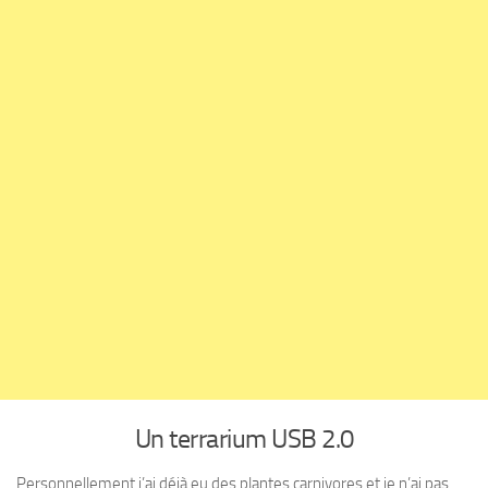
Un terrarium USB 2.0
Personnellement j’ai déjà eu des plantes carnivores et je n’ai pas