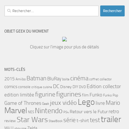
Rechercher :
OBJET GEEK DU MOMENT
Cliquez sur l'image pour plus de détails
MOTS-CLÉS
cinéma
Batman
BluRay
2015
Amiibo
boite
collector
coffret
DC
Edition collector
comics
Disney
DIY
console
DVD
critique
cuisine
figurines
figurine
edition limitée
Funko
film
Funko Pop
Lego
jeux vidéo
Mario
Game of Thrones
livre
Geek
Marvel
Nintendo
retro
Retour vers le Futur
NES
PS4
trailer
Star Wars
série
test
t-shirt
review
SteelBook
Wii U
Zelda
xbox one