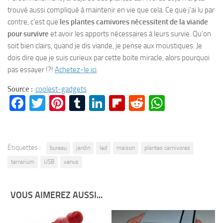
trouvé aussi compliqué à maintenir en vie que cela. Ce que j’ai lu par
contre, c’est que
les plantes carnivores nécessitent de la viande
pour survivre
et avoir les apports nécessaires à leurs survie. Qu’on
soit bien clairs, quand je dis viande, je pense aux moustiques. Je
dois dire que je suis curieux par cette boite miracle, alors pourquoi
pas essayer !?!
Achetez-le ici
.
Source :
coolest-gadgets
Facebook
Twitter
Pinterest
Tumblr
LinkedIn
Flipboard
Reddit
WhatsA
Étiquettes :
bureau
jardin
led
maison
plantes carnivores
terrarium
USB
venus
VOUS AIMEREZ AUSSI...