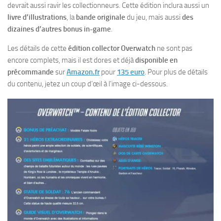
devrait aussi ravir les collectionneurs. Cette édition inclura aussi un
livre d’illustrations
, la
bande originale
du jeu, mais aussi
des
dizaines d’autres bonus in-game
.
Les détails de cette
édition collector Overwatch
ne sont pas
encore complets, mais il est dores et déjà
disponible en
précommande
sur
Amazon.fr
pour
135 euro
. Pour plus de détails
du contenu, jetez un coup d’œil à l’image ci-dessous.