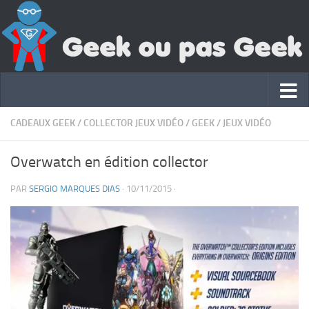
CADEAUX GEEK
/
COLLECTOR JEUX VIDÉO
/
GEEK
/
JEUX VIDÉO
Overwatch en édition collector
PAR
SERGIO MARQUES DIAS
·
10/11/2015
·