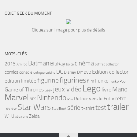
OBJET GEEK DU MOMENT
Cliquez sur l'image pour plus de détails
MOTS-CLÉS
cinéma
Batman
BluRay
2015
Amiibo
boite
collector
coffret
DC
Edition collector
comics
Disney
DIY
console
DVD
critique
cuisine
figurines
figurine
edition limitée
Funko
film
Funko Pop
Lego
jeux vidéo
Mario
Game of Thrones
livre
Geek
Marvel
Nintendo
retro
Retour vers le Futur
NES
PS4
trailer
Star Wars
série
test
t-shirt
review
SteelBook
Wii U
Zelda
xbox one