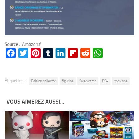
Source :
Amazon.fr
Facebook
Twitter
Pinterest
Tumblr
LinkedIn
Flipboard
Reddit
WhatsA
Étiquettes :
Edition collector
figurine
Overwatch
PS4
xbox one
VOUS AIMEREZ AUSSI...