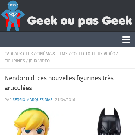
CADEAUX GEEK
/
CINÉMA & FILMS
/
COLLECTOR JEUX VIDÉO
/
FIGURINES
/
JEUX VIDÉO
Nendoroid, ces nouvelles figurines très
articulées
PAR
SERGIO MARQUES DIAS
·
21/04/2016
·