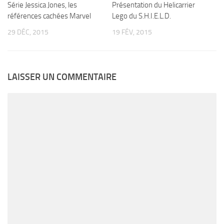
Série Jessica Jones, les
Présentation du Helicarrier
références cachées Marvel
Lego du S.H.I.E.L.D.
29 DÉC, 2015
19 FÉV, 2015
LAISSER UN COMMENTAIRE