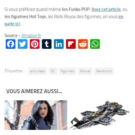
Si vous préférez quand même
les Funko POP
,
lisez cet article
, ou
les figurines Hot Toys
, les Rolls Royce des figurines, on vous
en
parle ici
.
Source :
Amazon.fr
Facebook
Twitter
Pinterest
Tumblr
LinkedIn
Flipboard
Reddit
WhatsA
Étiquettes :
articulées
DC
figurines
Marvel
Nendoroid
VOUS AIMEREZ AUSSI...