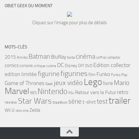
OBJET GEEK DU MOMENT
Cliquez sur l'image pour plus de détails
MOTS-CLÉS
cinéma
Batman
BluRay
2015
Amiibo
boite
collector
coffret
DC
Edition collector
comics
Disney
DIY
console
DVD
critique
cuisine
figurines
figurine
edition limitée
Funko
film
Funko Pop
Lego
jeux vidéo
Mario
Game of Thrones
livre
Geek
Marvel
Nintendo
retro
Retour vers le Futur
NES
PS4
trailer
Star Wars
série
test
t-shirt
review
SteelBook
Wii U
Zelda
xbox one