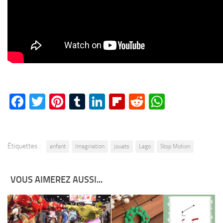
Facebook
Twitter
Pinterest
Tumblr
LinkedIn
Flipboard
Reddit
WhatsA
Étiquettes :
enfant
Imagination
jouets
Lego
Stop Motion
VOUS AIMEREZ AUSSI...