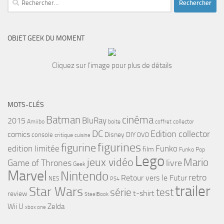
OBJET GEEK DU MOMENT
Cliquez sur l'image pour plus de détails
MOTS-CLÉS
cinéma
Batman
BluRay
2015
Amiibo
boite
collector
coffret
DC
Edition collector
comics
Disney
DIY
console
DVD
critique
cuisine
figurines
figurine
edition limitée
Funko
film
Funko Pop
Lego
jeux vidéo
Mario
Game of Thrones
livre
Geek
Marvel
Nintendo
retro
Retour vers le Futur
NES
PS4
trailer
Star Wars
série
test
t-shirt
review
SteelBook
Wii U
Zelda
xbox one