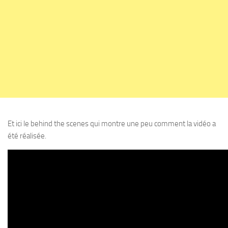
Et ici le behind the scenes qui montre une peu comment la vidéo a
été réalisée.