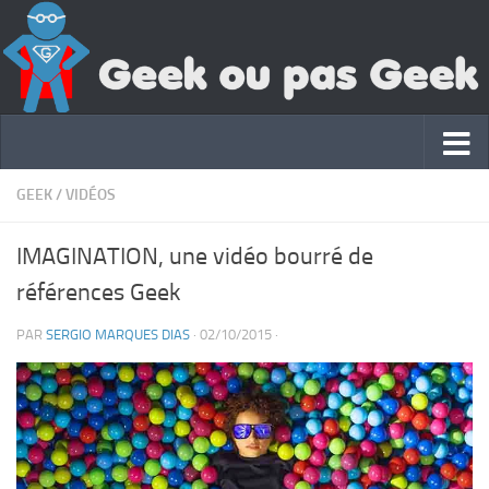
GEEK
/
VIDÉOS
IMAGINATION, une vidéo bourré de
références Geek
PAR
SERGIO MARQUES DIAS
·
02/10/2015
·