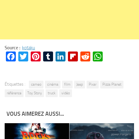
Source :
kotaku
Facebook
Twitter
Pinterest
Tumblr
LinkedIn
Flipboard
Reddit
WhatsA
Étiquettes :
cameo
cinéma
film
Jeep
Pixar
Pizza Planet
référence
Toy Story
truck
vidéo
VOUS AIMEREZ AUSSI...