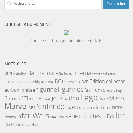
Rechercher :
OBJET GEEK DU MOMENT
Cliquez sur l'image pour plus de détails
MOTS-CLÉS
cinéma
Batman
BluRay
2015
Amiibo
boite
collector
coffret
DC
Edition collector
comics
Disney
DIY
console
DVD
critique
cuisine
figurines
figurine
edition limitée
Funko
film
Funko Pop
Lego
jeux vidéo
Mario
Game of Thrones
livre
Geek
Marvel
Nintendo
retro
Retour vers le Futur
NES
PS4
trailer
Star Wars
série
test
t-shirt
review
SteelBook
Wii U
Zelda
xbox one