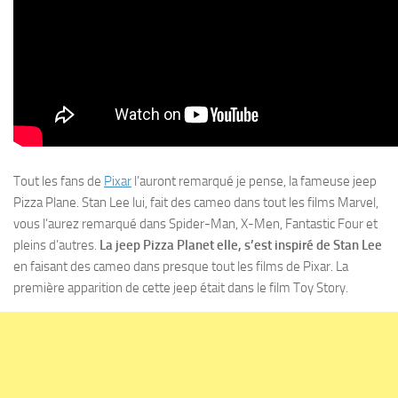
Tout les fans de
Pixar
l’auront remarqué je pense, la fameuse jeep
Pizza Plane. Stan Lee lui, fait des cameo dans tout les films Marvel,
vous l’aurez remarqué dans Spider-Man, X-Men, Fantastic Four et
pleins d’autres.
La jeep Pizza Planet elle, s’est inspiré de Stan Lee
en faisant des cameo dans presque tout les films de Pixar. La
première apparition de cette jeep était dans le film Toy Story.