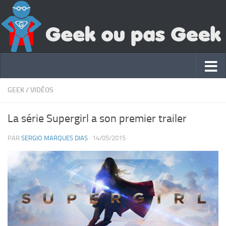
GEEK
/
VIDÉOS
La série Supergirl a son premier trailer
PAR
SERGIO MARQUES DIAS
·
14/05/2015
·