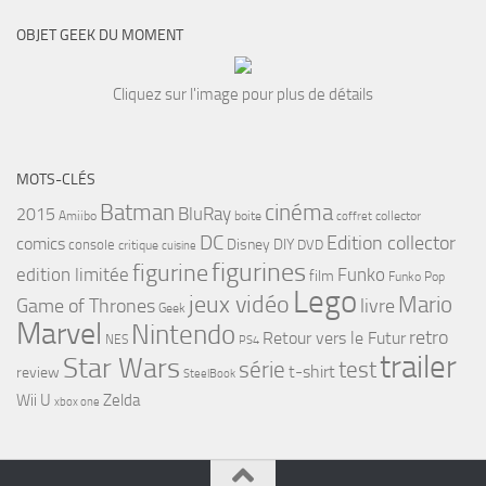
OBJET GEEK DU MOMENT
Cliquez sur l'image pour plus de détails
MOTS-CLÉS
cinéma
Batman
BluRay
2015
Amiibo
boite
collector
coffret
DC
Edition collector
comics
Disney
DIY
console
DVD
critique
cuisine
figurines
figurine
edition limitée
Funko
film
Funko Pop
Lego
jeux vidéo
Mario
Game of Thrones
livre
Geek
Marvel
Nintendo
retro
Retour vers le Futur
NES
PS4
trailer
Star Wars
série
test
t-shirt
review
SteelBook
Wii U
Zelda
xbox one