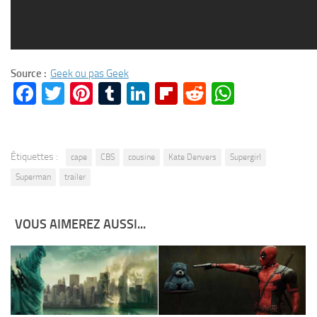
Source :
Geek ou pas Geek
Facebook
Twitter
Pinterest
Tumblr
LinkedIn
Flipboard
Reddit
WhatsA
Étiquettes :
cape
CBS
cousine
Kate Denvers
Supergirl
Superman
trailer
VOUS AIMEREZ AUSSI...