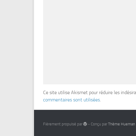
Ce site utilise Akismet pour réduire les indésir
commentaires sont utilisées
.
Fièrement propulsé par
- Conçu par
Thème Hueman