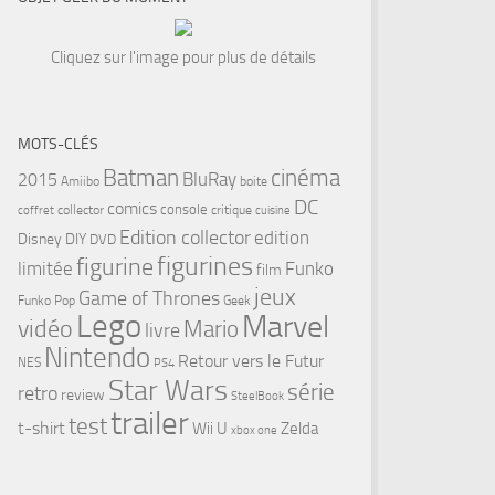
Cliquez sur l'image pour plus de détails
MOTS-CLÉS
cinéma
Batman
BluRay
2015
Amiibo
boite
DC
comics
console
collector
critique
coffret
cuisine
Edition collector
edition
Disney
DIY
DVD
figurines
figurine
limitée
Funko
film
jeux
Game of Thrones
Funko Pop
Geek
Lego
Marvel
vidéo
Mario
livre
Nintendo
Retour vers le Futur
NES
PS4
Star Wars
série
retro
review
SteelBook
trailer
test
t-shirt
Wii U
Zelda
xbox one