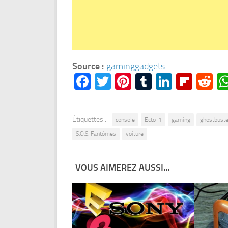
Source :
gaminggadgets
Facebook
Twitter
Pinterest
Tumblr
LinkedI
Flipb
Re
Étiquettes :
console
Ecto-1
gaming
ghostbuste
S.O.S. Fantômes
voiture
VOUS AIMEREZ AUSSI...