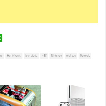
n
oard
ddit
WhatsApp
rs
Hot Wheels
jeux vidéo
NES
Nintendo
réplique
Retrobit