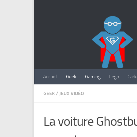
Accueil
Geek
Gaming
Lego
Cad
GEEK
/
JEUX VIDÉO
La voiture Ghostbu