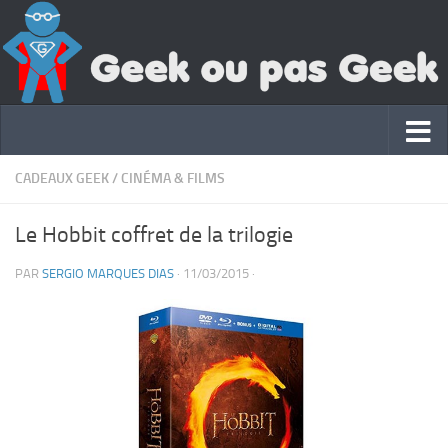
CADEAUX GEEK
/
CINÉMA & FILMS
Le Hobbit coffret de la trilogie
PAR
SERGIO MARQUES DIAS
·
11/03/2015
·