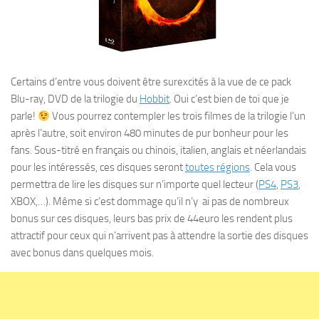
Certains d’entre vous doivent être surexcités à la vue de ce pack
Blu-ray, DVD de la trilogie du
Hobbit
. Oui c’est bien de toi que je
parle!
Vous pourrez contempler les trois filmes de la trilogie l’un
après l’autre, soit environ 480 minutes de pur bonheur pour les
fans. Sous-titré en français ou chinois, italien, anglais et néerlandais
pour les intéressés, ces disques seront
toutes régions
. Cela vous
permettra de lire les disques sur n’importe quel lecteur (
PS4
,
PS3
,
XBOX,…). Même si c’est dommage qu’il n’y ai pas de nombreux
bonus sur ces disques, leurs bas prix de 44euro les rendent plus
attractif pour ceux qui n’arrivent pas à attendre la sortie des disques
avec bonus dans quelques mois.