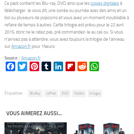
Ce pack contient les Blu-ray, DVD ainsi que les
copies digitales
à
télécharger. Je vous dit, une soirée ou journée avec des amis et un
bol ou plusieurs de popcorns et vous avez un moment inoubliable à
refaire de temps à autres. Cette trilogie est prévu pour le 22 avril
2015, donc ne le ratez pas, pré commandez-le au cas ou. Si vous
n’arrivez pas à attendre, vous avez toujours la trilogie de l’anneau
sur
Amazon.fr
pour 15euro.
Source :
Amazon.fr
Facebook
Twitter
Pinterest
Tumblr
LinkedIn
Flipboard
Reddit
WhatsA
Étiquettes :
BluRay
coffret
DVD
Hobbit
trilogie
VOUS AIMEREZ AUSSI...