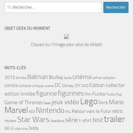
Rechercher :
OBJET GEEK DU MOMENT
Cliquez sur l'image pour plus de détails
MOTS-CLÉS
cinéma
Batman
BluRay
2015
Amiibo
boite
collector
coffret
DC
Edition collector
comics
Disney
DIY
console
DVD
critique
cuisine
figurines
figurine
edition limitée
Funko
film
Funko Pop
Lego
jeux vidéo
Mario
Game of Thrones
livre
Geek
Marvel
Nintendo
retro
Retour vers le Futur
NES
PS4
trailer
Star Wars
série
test
t-shirt
review
SteelBook
Wii U
Zelda
xbox one