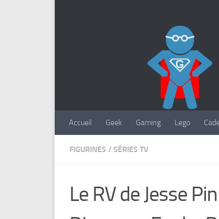
Accueil
Geek
Gaming
Lego
Cad
FIGURINES
/
SÉRIES TV
Le RV de Jesse Pi