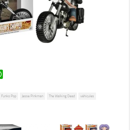
n
oard
ddit
WhatsApp
Funko Pop
Jesse Pinkman
The Walking Dead
véhicules