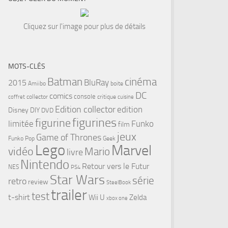
Cliquez sur l'image pour plus de détails
MOTS-CLÉS
cinéma
Batman
BluRay
2015
Amiibo
boite
DC
comics
console
collector
critique
coffret
cuisine
Edition collector
edition
Disney
DIY
DVD
figurines
figurine
limitée
Funko
film
jeux
Game of Thrones
Funko Pop
Geek
Lego
Marvel
vidéo
Mario
livre
Nintendo
Retour vers le Futur
NES
PS4
Star Wars
série
retro
review
SteelBook
trailer
test
t-shirt
Wii U
Zelda
xbox one