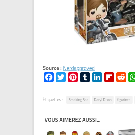
Source :
Nerdapproved
Facebook
Twitter
Pinterest
Tumblr
LinkedI
Flipb
Re
Étiquettes :
Breaking Bad
Daryl Dixon
figurines
VOUS AIMEREZ AUSSI...