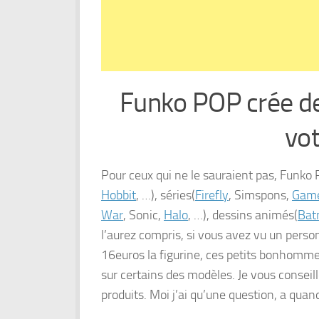
Funko POP crée de
vot
Pour ceux qui ne le sauraient pas, Funko P
Hobbit
, …), séries(
Firefly
, Simspons,
Game
War
, Sonic,
Halo
, …), dessins animés(
Bat
l’aurez compris, si vous avez vu un person
16euros la figurine, ces petits bonhommes
sur certains des modèles. Je vous conseille
produits. Moi j’ai qu’une question, a qua