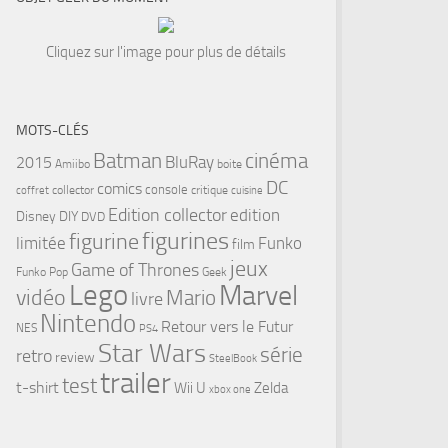
Cliquez sur l'image pour plus de détails
MOTS-CLÉS
cinéma
Batman
BluRay
2015
Amiibo
boite
DC
comics
console
collector
critique
coffret
cuisine
Edition collector
edition
Disney
DIY
DVD
figurines
figurine
limitée
Funko
film
jeux
Game of Thrones
Funko Pop
Geek
Lego
Marvel
vidéo
Mario
livre
Nintendo
Retour vers le Futur
NES
PS4
Star Wars
série
retro
review
SteelBook
trailer
test
t-shirt
Wii U
Zelda
xbox one