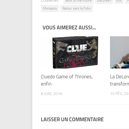
Étiquettes :
Back to the Future
DeLorean
Doc
H
Monopoly
Retour vers le Futur
VOUS AIMEREZ AUSSI...
Cluedo Game of Thrones,
La DeLor
enfin
transfor
8 JUIN, 2016
10 FÉV, 2
LAISSER UN COMMENTAIRE