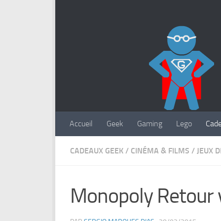
Accueil
Geek
Gaming
Lego
Cad
CADEAUX GEEK
/
CINÉMA & FILMS
/
JEUX D
Monopoly Retour v