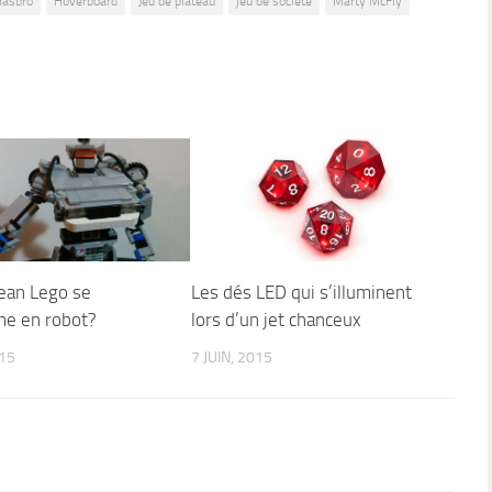
asbro
Hoverboard
Jeu de plateau
jeu de société
Marty McFly
ean Lego se
Les dés LED qui s’illuminent
me en robot?
lors d’un jet chanceux
015
7 JUIN, 2015