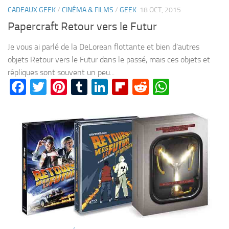
CADEAUX GEEK
/
CINÉMA & FILMS
/
GEEK
18 OCT, 2015
Papercraft Retour vers le Futur
Je vous ai parlé de la DeLorean flottante et bien d’autres
objets Retour vers le Futur dans le passé, mais ces objets et
répliques sont souvent un peu...
Facebook
Twitter
Pinterest
Tumblr
LinkedIn
Flipboard
Reddit
WhatsA