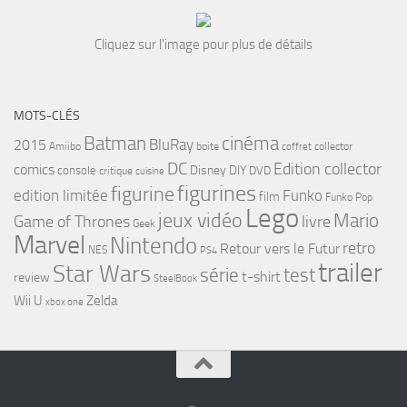
Cliquez sur l'image pour plus de détails
MOTS-CLÉS
cinéma
Batman
BluRay
2015
Amiibo
boite
collector
coffret
DC
Edition collector
comics
Disney
DIY
console
DVD
critique
cuisine
figurines
figurine
edition limitée
Funko
film
Funko Pop
Lego
jeux vidéo
Mario
Game of Thrones
livre
Geek
Marvel
Nintendo
retro
Retour vers le Futur
NES
PS4
trailer
Star Wars
série
test
t-shirt
review
SteelBook
Wii U
Zelda
xbox one