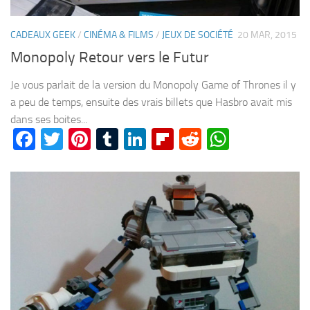
CADEAUX GEEK
/
CINÉMA & FILMS
/
JEUX DE SOCIÉTÉ
20 MAR, 2015
Monopoly Retour vers le Futur
Je vous parlait de la version du Monopoly Game of Thrones il y
a peu de temps, ensuite des vrais billets que Hasbro avait mis
dans ses boites...
Facebook
Twitter
Pinterest
Tumblr
LinkedIn
Flipboard
Reddit
WhatsA