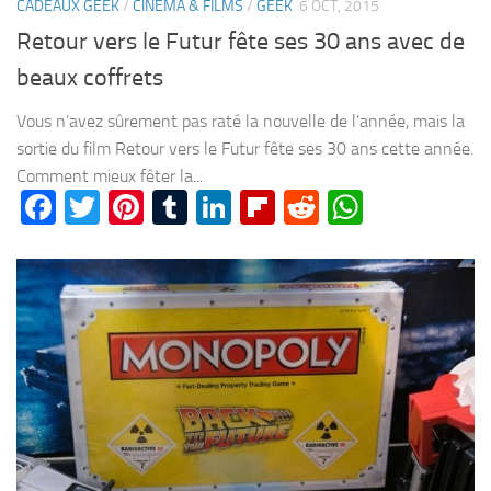
CADEAUX GEEK
/
CINÉMA & FILMS
/
GEEK
6 OCT, 2015
Retour vers le Futur fête ses 30 ans avec de
beaux coffrets
Vous n’avez sûrement pas raté la nouvelle de l’année, mais la
sortie du film Retour vers le Futur fête ses 30 ans cette année.
Comment mieux fêter la...
Facebook
Twitter
Pinterest
Tumblr
LinkedIn
Flipboard
Reddit
WhatsA