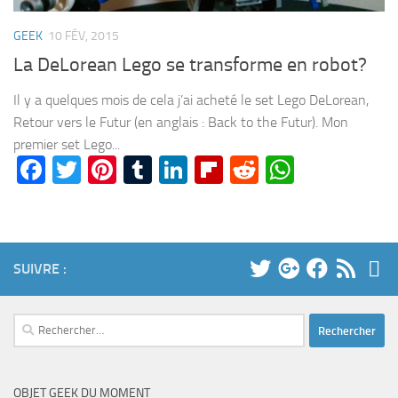
GEEK
10 FÉV, 2015
La DeLorean Lego se transforme en robot?
Il y a quelques mois de cela j’ai acheté le set Lego DeLorean,
Retour vers le Futur (en anglais : Back to the Futur). Mon
premier set Lego...
Facebook
Twitter
Pinterest
Tumblr
LinkedIn
Flipboard
Reddit
WhatsA
SUIVRE :
Rechercher :
OBJET GEEK DU MOMENT