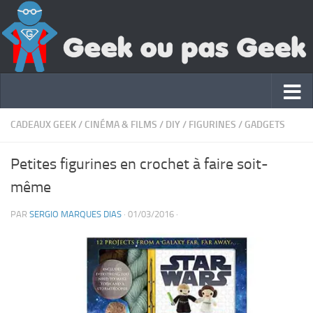
CADEAUX GEEK
/
CINÉMA & FILMS
/
DIY
/
FIGURINES
/
GADGETS
Petites figurines en crochet à faire soit-
même
PAR
SERGIO MARQUES DIAS
·
01/03/2016
·