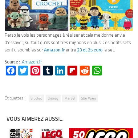
Perso je vois les personnages à réaliser et cela me donne envie
d’essayer, surtout qu’ils sont très mignons en plus. Ces petits sets
sont disponibles sur
Amazon.fr
entre
23 et 25 euro
le set.
Source :
Amazon.fr
Facebook
Twitter
Pinterest
Tumblr
LinkedIn
Flipboard
Reddit
WhatsA
Étiquettes :
crochet
Disney
Marvel
Star Wars
VOUS AIMEREZ AUSSI...