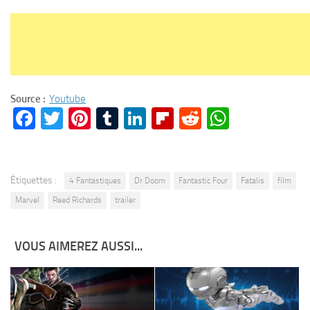
Source :
Youtube
Facebook
Twitter
Pinterest
Tumblr
LinkedIn
Flipboard
Reddit
WhatsA
Étiquettes :
4 Fantastiques
Dr Doom
Fantastic Four
Fatalis
film
Marvel
Reed Richards
trailer
VOUS AIMEREZ AUSSI...