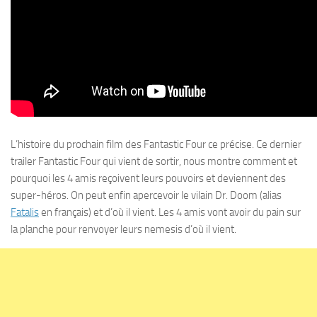
L’histoire du prochain film des Fantastic Four ce précise. Ce dernier
trailer Fantastic Four qui vient de sortir, nous montre comment et
pourquoi les 4 amis reçoivent leurs pouvoirs et deviennent des
super-héros. On peut enfin apercevoir le vilain Dr. Doom (alias
Fatalis
en français) et d’où il vient. Les 4 amis vont avoir du pain sur
la planche pour renvoyer leurs nemesis d’où il vient.