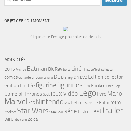
OBJET GEEK DU MOMENT
Cliquez sur l'image pour plus de détails
MOTS-CLÉS
cinéma
Batman
BluRay
2015
Amiibo
boite
collector
coffret
DC
Edition collector
comics
Disney
DIY
console
DVD
critique
cuisine
figurines
figurine
edition limitée
Funko
film
Funko Pop
Lego
jeux vidéo
Mario
Game of Thrones
livre
Geek
Marvel
Nintendo
retro
Retour vers le Futur
NES
PS4
trailer
Star Wars
série
test
t-shirt
review
SteelBook
Wii U
Zelda
xbox one