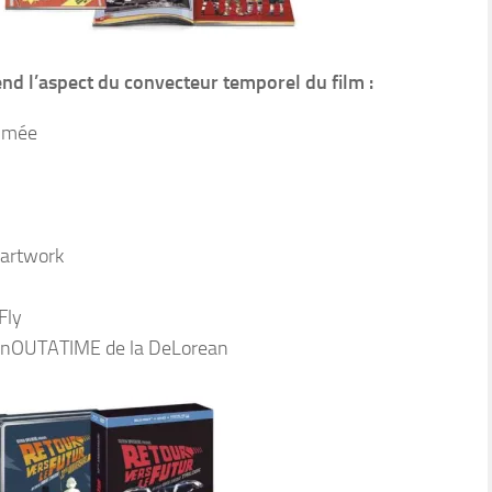
end l’aspect du convecteur temporel du film :
ommée
 artwork
Fly
tionOUTATIME de la DeLorean