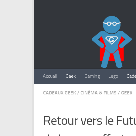
Accueil
Geek
Gaming
Lego
Cad
CADEAUX GEEK
/
CINÉMA & FILMS
/
GEEK
Retour vers le Fut