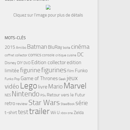
Cliquez sur l'image pour plus de détails
MOTS-CLÉS
cinéma
Batman
BluRay
2015
Amiibo
boite
DC
comics
console
collector
critique
coffret
cuisine
Edition collector
edition
Disney
DIY
DVD
figurines
figurine
limitée
Funko
film
jeux
Game of Thrones
Funko Pop
Geek
Lego
Marvel
vidéo
Mario
livre
Nintendo
Retour vers le Futur
NES
PS4
Star Wars
série
retro
review
SteelBook
trailer
test
t-shirt
Wii U
Zelda
xbox one