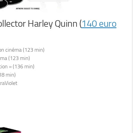
llector Harley Quinn (
140 euro
ion cinéma (123 min)
néma (123 min)
tion » (136 min)
18 min)
traViolet