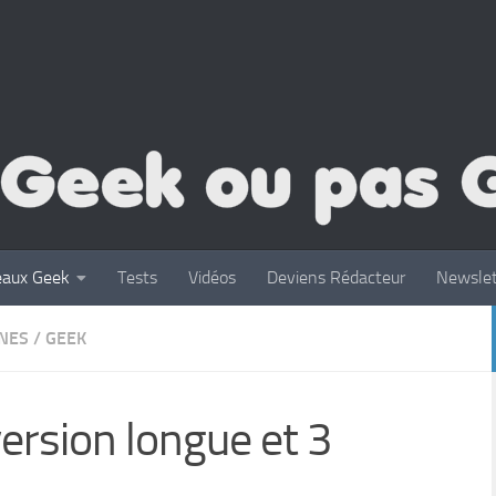
eaux Geek
Tests
Vidéos
Deviens Rédacteur
Newslet
INES
/
GEEK
ersion longue et 3