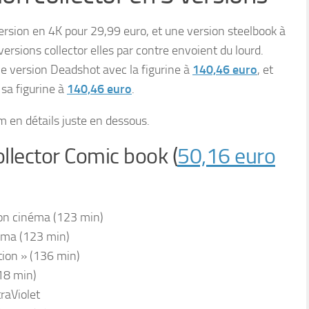
ersion en 4K pour 29,99 euro, et une version steelbook à
versions collector elles par contre envoient du lourd.
ne version Deadshot avec la figurine à
140,46 euro
, et
 sa figurine à
140,46 euro
.
m en détails juste en dessous.
ollector Comic book (
50,16 euro
ion cinéma (123 min)
néma (123 min)
tion » (136 min)
18 min)
traViolet