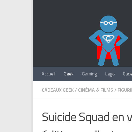
Accueil
Geek
Gaming
Lego
Cad
CADEAUX GEEK
/
CINÉMA & FILMS
/
FIGUR
Suicide Squad en v