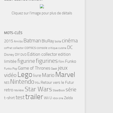
Cliquez sur l'image pour plus de détails
MOTS-CLÉS
cinéma
Batman
BluRay
2015
Amiibo
boite
DC
comics
console
collector
critique
coffret
cuisine
Edition collector
edition
Disney
DIY
DVD
figurines
figurine
limitée
Funko
film
jeux
Game of Thrones
Funko Pop
Geek
Lego
Marvel
vidéo
Mario
livre
Nintendo
Retour vers le Futur
NES
PS4
Star Wars
série
retro
review
SteelBook
trailer
test
t-shirt
Wii U
Zelda
xbox one