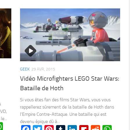
GEEK
29 AVR, 2015
Vidéo Microfighters LEGO Star Wars:
Bataille de Hoth
Si vous êtes fan des films Star Wars, vous vous
é
rappellerez sûrement de la bataille de Hoth dans
DVD,
l’Empire Contre-Attaque. Une bataille qui est
e...
devenu épique dû à...
n
oard
ddit
WhatsApp
Facebook
Twitter
Pinterest
Tumblr
LinkedIn
Flipboard
Reddit
Wha