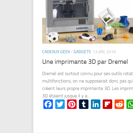
CADEAUX GEEK
/
GADGETS
13 JAN, 2016
Une imprimante 3D par Dremel
Dremel est surtout connu pour ses outils rotat
multifonctions, on ne supposerait donc pas qu’
créent leurs propre imprimante 3D. Les impri
3D étaient jusque il y a...
Facebook
Twitter
Pinterest
Tumblr
LinkedI
Flipb
Re