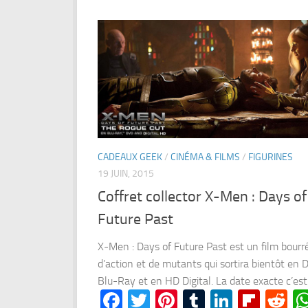
CADEAUX GEEK
/
CINÉMA & FILMS
/
FIGURINES
19 JUIN, 2015
Coffret collector X-Men : Days of
Future Past
X-Men : Days of Future Past est un film bourr
d’action et de mutants qui sortira bientôt en 
Blu-Ray et en HD Digital. La date exacte c’est l
Facebook
Twitter
Pinterest
Tumblr
LinkedI
Flipb
Re