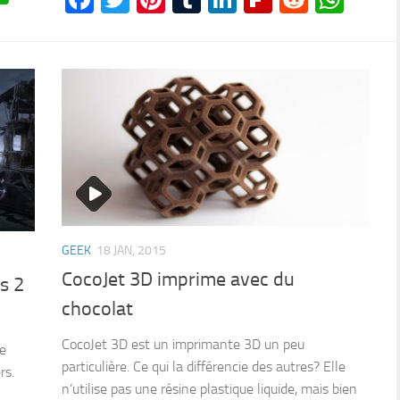
GEEK
18 JAN, 2015
CocoJet 3D imprime avec du
s 2
chocolat
CocoJet 3D est un imprimante 3D un peu
e
particulière. Ce qui la différencie des autres? Elle
rs.
n’utilise pas une résine plastique liquide, mais bien