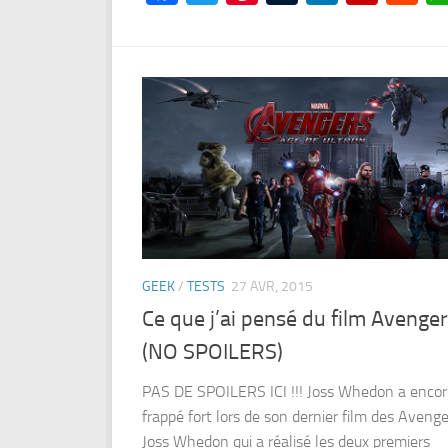
GEEK
/
TESTS
27 AVR, 2015
Ce que j’ai pensé du film Avenger
(NO SPOILERS)
PAS DE SPOILERS ICI !!! Joss Whedon a encor
frappé fort lors de son dernier film des Avenge
Joss Whedon qui a réalisé les deux premiers