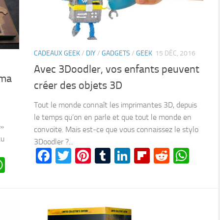
CADEAUX GEEK
/
DIY
/
GADGETS
/
GEEK
15 DÉC, 2016
Avec 3Doodler, vos enfants peuvent
ama
créer des objets 3D
Tout le monde connaît les imprimantes 3D, depuis
le temps qu’on en parle et que tout le monde en
 »
convoite. Mais est-ce que vous connaissez le stylo
au
3Doodler ?...
Facebook
Twitter
Pinterest
Tumblr
LinkedIn
Flipboard
Reddit
Wha
n
oard
ddit
WhatsApp