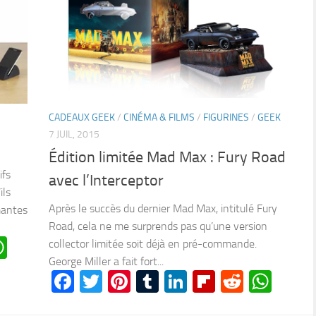
CADEAUX GEEK
/
CINÉMA & FILMS
/
FIGURINES
/
GEEK
7 JUIL, 2015
Édition limitée Mad Max : Fury Road
ifs
avec l’Interceptor
ils
Après le succès du dernier Mad Max, intitulé Fury
mantes
Road, cela ne me surprends pas qu’une version
n
oard
ddit
WhatsApp
collector limitée soit déjà en pré-commande.
George Miller a fait fort...
Facebook
Twitter
Pinterest
Tumblr
LinkedIn
Flipboard
Reddit
Wha