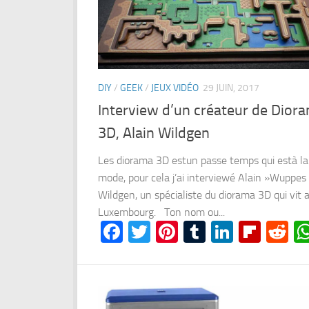
DIY
/
GEEK
/
JEUX VIDÉO
29 JUIN, 2017
Interview d’un créateur de Dior
3D, Alain Wildgen
Les diorama 3D estun passe temps qui està la
mode, pour cela j’ai interviewé Alain »Wuppes
Wildgen, un spécialiste du diorama 3D qui vit 
Luxembourg. Ton nom ou...
Facebook
Twitter
Pinterest
Tumblr
LinkedI
Flipb
Re