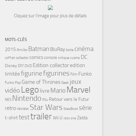
Cliquez sur l'image pour plus de détails
MOTS-CLÉS
cinéma
Batman
BluRay
2015
Amiibo
boite
DC
comics
console
collector
critique
coffret
cuisine
Edition collector
edition
Disney
DIY
DVD
figurines
figurine
limitée
Funko
film
jeux
Game of Thrones
Funko Pop
Geek
Lego
Marvel
vidéo
Mario
livre
tsApp
Nintendo
Retour vers le Futur
NES
PS4
Star Wars
série
retro
review
SteelBook
trailer
test
t-shirt
Wii U
Zelda
xbox one