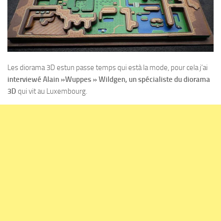
Les diorama 3D estun passe temps qui està la mode, pour cela j’ai
interviewé Alain »Wuppes » Wildgen, un spécialiste du diorama
3D
qui vit au Luxembourg.