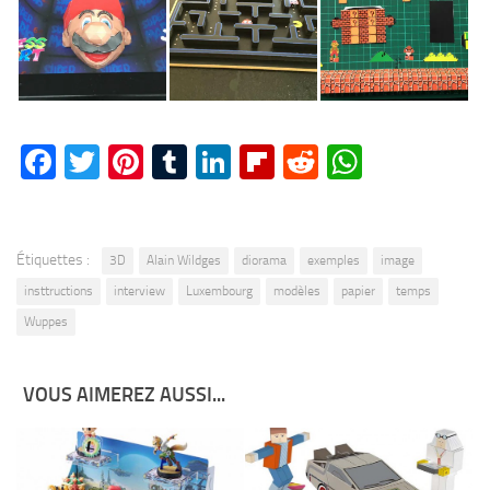
Facebook
Twitter
Pinterest
Tumblr
LinkedIn
Flipboard
Reddit
WhatsA
Étiquettes :
3D
Alain Wildges
diorama
exemples
image
insttructions
interview
Luxembourg
modèles
papier
temps
Wuppes
VOUS AIMEREZ AUSSI...