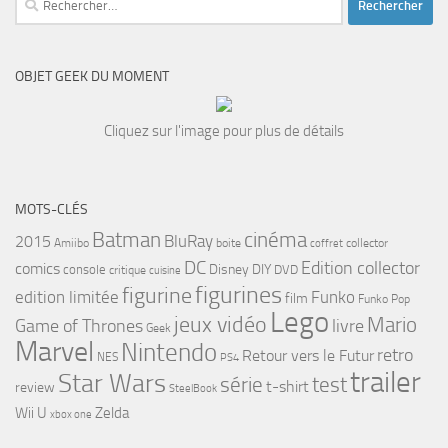
OBJET GEEK DU MOMENT
Cliquez sur l'image pour plus de détails
MOTS-CLÉS
cinéma
Batman
BluRay
2015
Amiibo
boite
collector
coffret
DC
Edition collector
comics
Disney
DIY
console
DVD
critique
cuisine
figurines
figurine
edition limitée
Funko
film
Funko Pop
Lego
jeux vidéo
Mario
Game of Thrones
livre
Geek
Marvel
Nintendo
retro
Retour vers le Futur
NES
PS4
trailer
Star Wars
série
test
t-shirt
review
SteelBook
Wii U
Zelda
xbox one