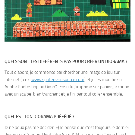
QUELS SONT TES DIFFÉRENTS PAS POUR CRÉER UN DIORAMA ?
Tout d’abord, je commence par chercher une image de jeu sur
internet (p.ex.
www.spriters-resource.com
) et je les modifie sur
Adobe Photoshop ou Gimp2. Ensuite j’imprime sur papier, je coupe
avec un scalpel bien tranchant et je fini par tout coller ensemble.
QUEL EST TON DIORAMA PRÉFÉRÉ ?
Je ne peux pas me décider. =) Je pense que c’est toujours le dernier
diorama créé, hehe. Peut-être Sam & Max parce que j´aime bien l