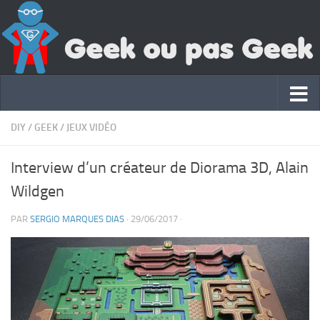
DIY
/
GEEK
/
JEUX VIDÉO
Interview d’un créateur de Diorama 3D, Alain
Wildgen
PAR
SERGIO MARQUES DIAS
·
29/06/2017
·