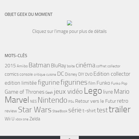
OBJET GEEK DU MOMENT
Cliquez sur l'image pour plus de détails
MOTS-CLÉS
cinéma
Batman
BluRay
2015
Amiibo
boite
collector
coffret
DC
Edition collector
comics
Disney
DIY
console
DVD
critique
cuisine
figurines
figurine
edition limitée
Funko
film
Funko Pop
Lego
jeux vidéo
Mario
Game of Thrones
livre
Geek
Marvel
Nintendo
retro
Retour vers le Futur
NES
PS4
trailer
Star Wars
série
test
t-shirt
review
SteelBook
Wii U
Zelda
xbox one