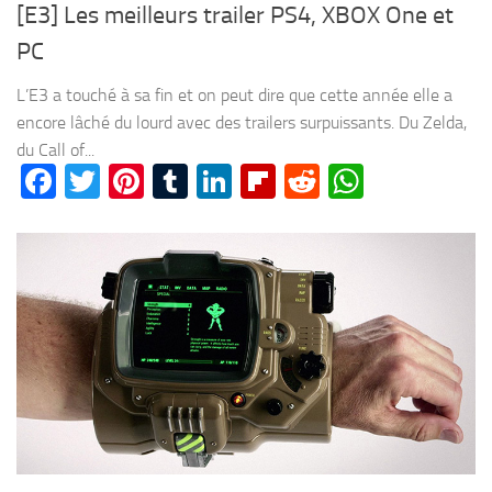
[E3] Les meilleurs trailer PS4, XBOX One et
PC
L’E3 a touché à sa fin et on peut dire que cette année elle a
encore lâché du lourd avec des trailers surpuissants. Du Zelda,
du Call of...
Facebook
Twitter
Pinterest
Tumblr
LinkedIn
Flipboard
Reddit
WhatsA