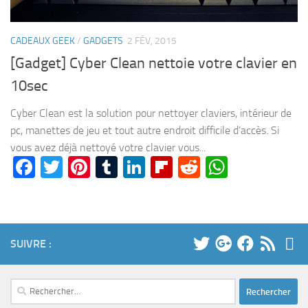
CADEAUX GEEK
/
GADGETS
2 FÉV, 2015
[Gadget] Cyber Clean nettoie votre clavier en
10sec
Cyber Clean est la solution pour nettoyer claviers, intérieur de
pc, manettes de jeu et tout autre endroit difficile d’accès. Si
vous avez déjà nettoyé votre clavier vous...
Facebook
Twitter
Pinterest
Tumblr
LinkedIn
Flipboard
Reddit
WhatsA
SUIVRE :
Rechercher :