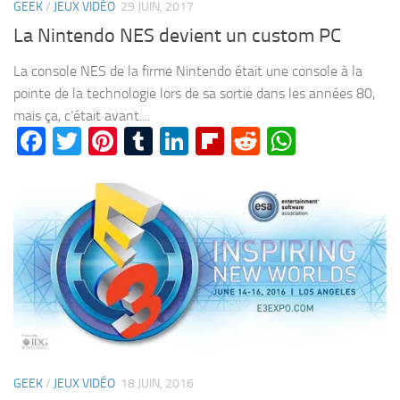
GEEK
/
JEUX VIDÉO
29 JUIN, 2017
La Nintendo NES devient un custom PC
La console NES de la firme Nintendo était une console à la
pointe de la technologie lors de sa sortie dans les années 80,
mais ça, c’était avant....
Facebook
Twitter
Pinterest
Tumblr
LinkedIn
Flipboard
Reddit
WhatsA
GEEK
/
JEUX VIDÉO
18 JUIN, 2016