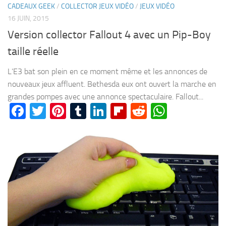
CADEAUX GEEK
/
COLLECTOR JEUX VIDÉO
/
JEUX VIDÉO
16 JUIN, 2015
Version collector Fallout 4 avec un Pip-Boy
taille réelle
L’E3 bat son plein en ce moment même et les annonces de
nouveaux jeux affluent. Bethesda eux ont ouvert la marche en
grandes pompes avec une annonce spectaculaire. Fallout...
Facebook
Twitter
Pinterest
Tumblr
LinkedIn
Flipboard
Reddit
WhatsA