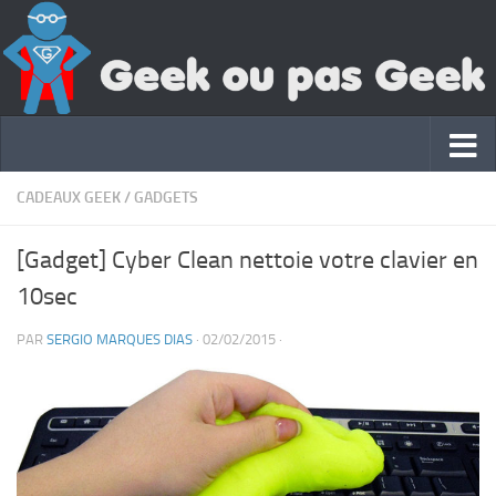
CADEAUX GEEK
/
GADGETS
[Gadget] Cyber Clean nettoie votre clavier en
10sec
PAR
SERGIO MARQUES DIAS
·
02/02/2015
·