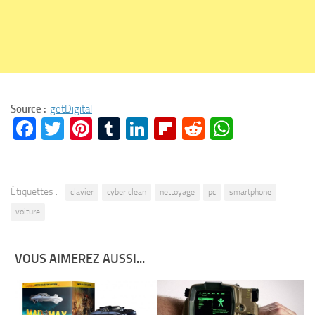
Source :
getDigital
Facebook
Twitter
Pinterest
Tumblr
LinkedIn
Flipboard
Reddit
WhatsA
Étiquettes :
clavier
cyber clean
nettoyage
pc
smartphone
voiture
VOUS AIMEREZ AUSSI...