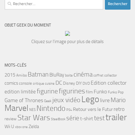
Rechercher :
OBJET GEEK DU MOMENT
Cliquez sur l'image pour plus de détails
MOTS-CLÉS
cinéma
Batman
BluRay
2015
Amiibo
boite
collector
coffret
DC
Edition collector
comics
Disney
DIY
console
DVD
critique
cuisine
figurines
figurine
edition limitée
Funko
film
Funko Pop
Lego
jeux vidéo
Mario
Game of Thrones
livre
Geek
Marvel
Nintendo
retro
Retour vers le Futur
NES
PS4
trailer
Star Wars
série
test
t-shirt
review
SteelBook
Wii U
Zelda
xbox one