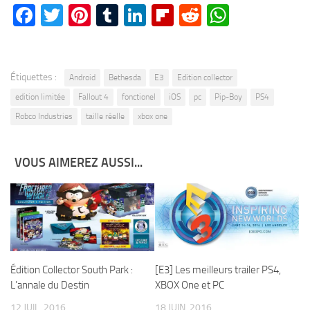
Facebook
Twitter
Pinterest
Tumblr
LinkedIn
Flipboard
Reddit
WhatsA
Étiquettes :
Android
Bethesda
E3
Edition collector
edition limitée
Fallout 4
fonctionel
iOS
pc
Pip-Boy
PS4
Robco Industries
taille réelle
xbox one
VOUS AIMEREZ AUSSI...
Édition Collector South Park :
[E3] Les meilleurs trailer PS4,
L’annale du Destin
XBOX One et PC
12 JUIL, 2016
18 JUIN, 2016