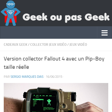
CADEAUX GEEK
/
COLLECTOR JEUX VIDÉO
/
JEUX VIDÉO
Version collector Fallout 4 avec un Pip-Boy
taille réelle
PAR
SERGIO MARQUES DIAS
·
16/06/2015
·