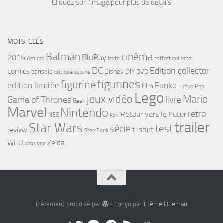
Cliquez sur l'image pour plus de détails
MOTS-CLÉS
cinéma
Batman
BluRay
2015
Amiibo
boite
collector
coffret
DC
Edition collector
comics
Disney
DIY
console
DVD
critique
cuisine
figurines
figurine
edition limitée
Funko
film
Funko Pop
Lego
jeux vidéo
Mario
Game of Thrones
livre
Geek
Marvel
Nintendo
retro
Retour vers le Futur
NES
PS4
trailer
Star Wars
série
test
t-shirt
review
SteelBook
Wii U
Zelda
xbox one
Fièrement propulsé par
- Conçu par
Thème Hueman