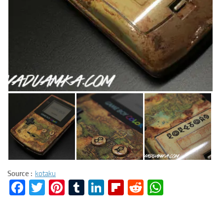
Source :
kotaku
Facebook
Twitter
Pinterest
Tumblr
LinkedIn
Flipboard
Reddit
WhatsA