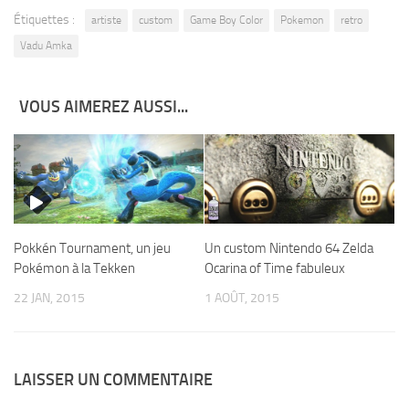
Étiquettes :
artiste
custom
Game Boy Color
Pokemon
retro
Vadu Amka
VOUS AIMEREZ AUSSI...
Pokkén Tournament, un jeu
Un custom Nintendo 64 Zelda
Pokémon à la Tekken
Ocarina of Time fabuleux
22 JAN, 2015
1 AOÛT, 2015
LAISSER UN COMMENTAIRE