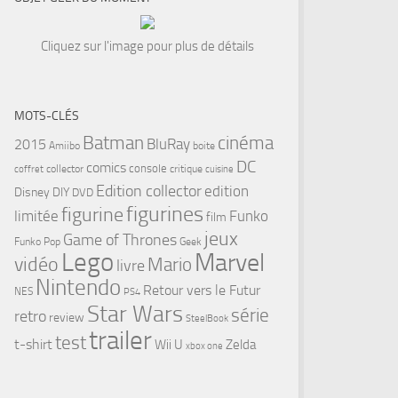
Cliquez sur l'image pour plus de détails
MOTS-CLÉS
cinéma
Batman
BluRay
2015
Amiibo
boite
DC
comics
console
collector
critique
coffret
cuisine
Edition collector
edition
Disney
DIY
DVD
figurines
figurine
limitée
Funko
film
jeux
Game of Thrones
Funko Pop
Geek
Lego
Marvel
vidéo
Mario
livre
Nintendo
Retour vers le Futur
NES
PS4
Star Wars
série
retro
review
SteelBook
trailer
test
t-shirt
Wii U
Zelda
xbox one