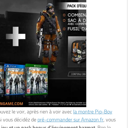
vez le voir, après rien à voir avec
la montre Pip-Boy
si vous décidéz de
pré-commander sur Amazon.fr
, vous
 jeu et un pack bonus d’équipement hazmat
. Bon le