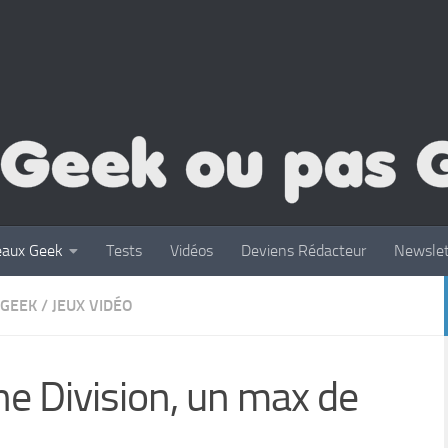
eaux Geek
Tests
Vidéos
Deviens Rédacteur
Newslet
GEEK
/
JEUX VIDÉO
The Division, un max de