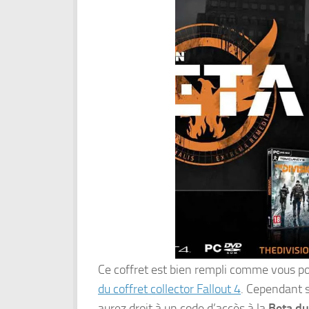
Ce coffret est bien rempli comme vous pou
du coffret collector Fallout 4
. Cependant 
aurez droit à un code d’accès à la
Beta du