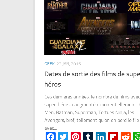
GEEK
23 JAN, 2016
Dates de sortie des films de sup
héros
Ces dernières années, le nombre de films ave
super-héros a augmenté exponentiellement. 
Men, Batman, Superman, Tortues Ninja, les
Avengers, bref, tellement qu’on en perd le file
avec...
Facebook
Twitter
Pinterest
Tumblr
LinkedI
Flipb
Re