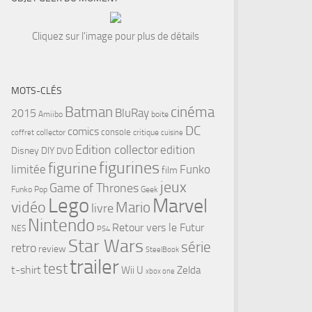
Cliquez sur l'image pour plus de détails
MOTS-CLÉS
cinéma
Batman
BluRay
2015
Amiibo
boite
DC
comics
console
collector
critique
coffret
cuisine
Edition collector
edition
Disney
DIY
DVD
figurines
figurine
limitée
Funko
film
jeux
Game of Thrones
Funko Pop
Geek
Lego
Marvel
vidéo
Mario
livre
Nintendo
Retour vers le Futur
NES
PS4
Star Wars
série
retro
tsApp
review
SteelBook
trailer
test
t-shirt
Wii U
Zelda
xbox one