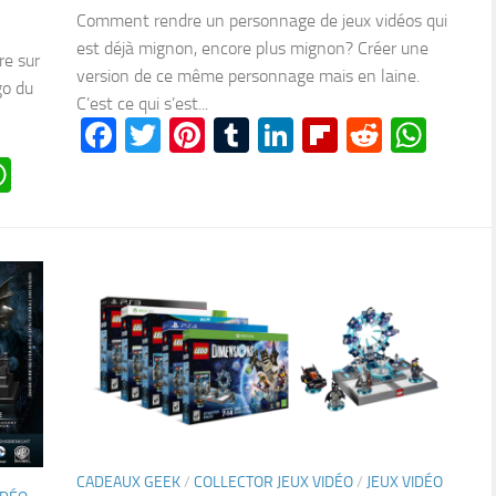
Comment rendre un personnage de jeux vidéos qui
est déjà mignon, encore plus mignon? Créer une
re sur
version de ce même personnage mais en laine.
go du
C’est ce qui s’est...
Facebook
Twitter
Pinterest
Tumblr
LinkedIn
Flipboard
Reddit
Wha
n
oard
ddit
WhatsApp
CADEAUX GEEK
/
COLLECTOR JEUX VIDÉO
/
JEUX VIDÉO