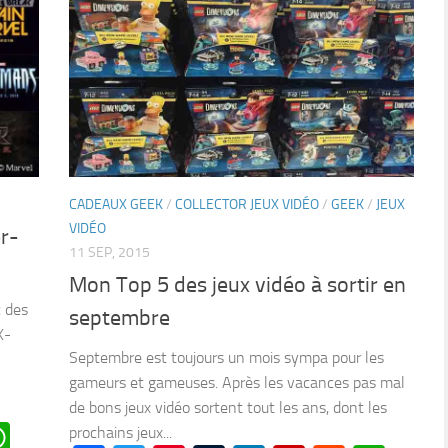
CADEAUX GEEK
/
COLLECTOR JEUX VIDÉO
/
GEEK
/
JEUX
VIDÉO
er-
11 SEP, 2015
Mon Top 5 des jeux vidéo à sortir en
c des
septembre
X-
Septembre est toujours un mois sympa pour les
gameurs et gameuses. Après les vacances pas mal
de bons jeux vidéo sortent tout les ans, dont les
n
oard
ddit
WhatsApp
prochains jeux...