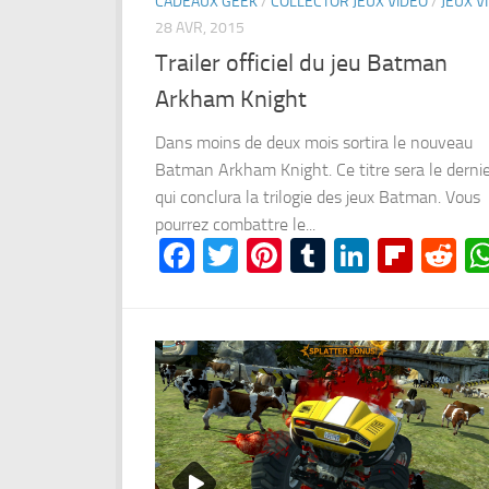
CADEAUX GEEK
/
COLLECTOR JEUX VIDÉO
/
JEUX V
28 AVR, 2015
Trailer officiel du jeu Batman
Arkham Knight
Dans moins de deux mois sortira le nouveau
Batman Arkham Knight. Ce titre sera le dernier
qui conclura la trilogie des jeux Batman. Vous
pourrez combattre le...
Facebook
Twitter
Pinterest
Tumblr
LinkedI
Flipb
Re