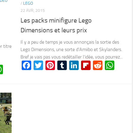
IDÉO
/
LEGO
22 AVR, 2015
Les packs minifigure Lego
Dimensions et leurs prix
Il y a peu de temps je vous annonçais la sortie des
 titre
Lego Dimensions, une sorte d’Amiibo et Skylanders.
Bref je vais pas vous redétailler l’idée, vous pourrez...
Facebook
Twitter
Pinterest
Tumblr
LinkedIn
Flipboard
Reddit
Wha
n
oard
ddit
WhatsApp