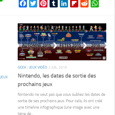
Facebook
Twitter
Pinterest
Tumblr
LinkedIn
Flipboard
Reddit
Wha
GEEK
/
JEUX VIDÉO
2 JUIL, 2015
Nintendo, les dates de sortie des
/
JEUX
prochains jeux
Nintendo ne veut pas que vous oubliez les dates de
sortie de ses prochains jeux. Pour cela, ils ont créé
une timeline infographique (une image avec une
ligne de...