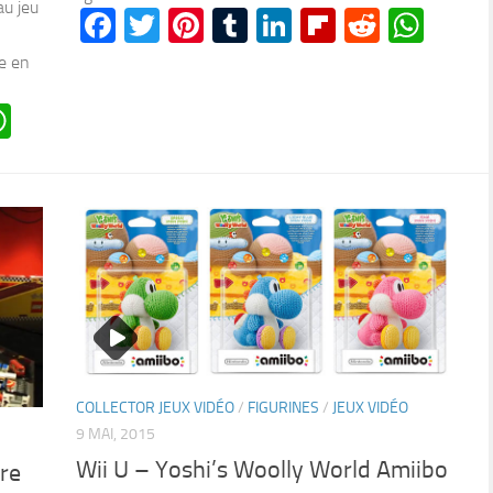
au jeu
Facebook
Twitter
Pinterest
Tumblr
LinkedIn
Flipboard
Reddit
Wha
e en
n
oard
ddit
WhatsApp
COLLECTOR JEUX VIDÉO
/
FIGURINES
/
JEUX VIDÉO
9 MAI, 2015
Wii U – Yoshi’s Woolly World Amiibo
re