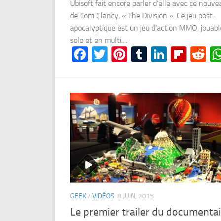
Ubisoft fait encore parler d’elle avec ce nouve
de Tom Clancy, « The Division ». Ce jeu post-
apocalyptique est un jeu d’action MMO, jouabl
solo et en multi....
Facebook
Twitter
Pinterest
Tumblr
LinkedI
Flipb
Re
GEEK
/
VIDÉOS
8 JUIN, 2015
Le premier trailer du documentai