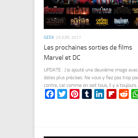
GEEK
29 JUIN, 2017
Les prochaines sorties de films
Marvel et DC
UPDATE : J’ai ajouté une deuxième image avec
dates plus précises. Ne vous y fiez pas trop pa
contre, car comme on sait tous, il y a toujours..
Facebook
Twitter
Pinterest
Tumblr
LinkedI
Flipb
Re