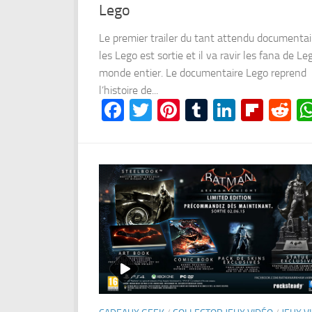
Lego
Le premier trailer du tant attendu documentai
les Lego est sortie et il va ravir les fana de Le
monde entier. Le documentaire Lego reprend
l’histoire de...
Facebook
Twitter
Pinterest
Tumblr
LinkedI
Flipb
Re