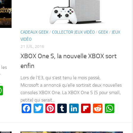
CADEAUX GEEK
/
COLLECTOR JEUX VIDÉO
/
GEEK
/
JEUX
VIDÉO
21 JUIL, 2016
XBOX One S, la nouvelle XBOX sort
enfin
 les
r
Lors de l’E3, qui s’est tenu le mois passé,
.
Microsoft a annoncé qu’elle sortirait deux nouvelles
n
oard
ddit
WhatsApp
consoles XBOX One. La XBOX One S (S pour small,
petite) qui serait...
Facebook
Twitter
Pinterest
Tumblr
LinkedIn
Flipboard
Reddit
Wha