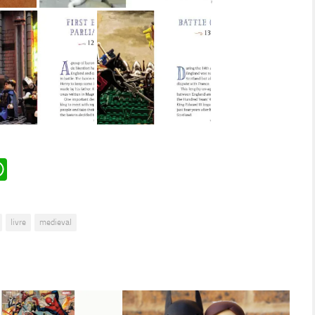
n
oard
ddit
WhatsApp
livre
medieval