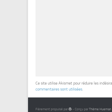
Ce site utilise Akismet pour réduire les indésir
commentaires sont utilisées
.
Fièrement propulsé par
- Conçu par
Thème Hueman