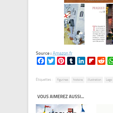
Source :
Amazon.fr
Facebook
Twitter
Pinterest
Tumblr
LinkedI
Flipb
Re
Étiquettes :
figurines
histoire
illustration
Lego
VOUS AIMEREZ AUSSI...