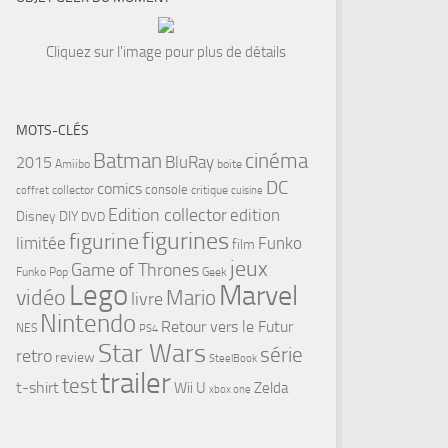
Cliquez sur l'image pour plus de détails
MOTS-CLÉS
cinéma
Batman
BluRay
2015
Amiibo
boite
DC
comics
console
collector
critique
coffret
cuisine
Edition collector
edition
Disney
DIY
DVD
figurines
figurine
limitée
Funko
film
jeux
Game of Thrones
Funko Pop
Geek
Lego
Marvel
vidéo
Mario
livre
Nintendo
Retour vers le Futur
NES
PS4
Star Wars
série
retro
review
SteelBook
trailer
test
t-shirt
Wii U
Zelda
xbox one