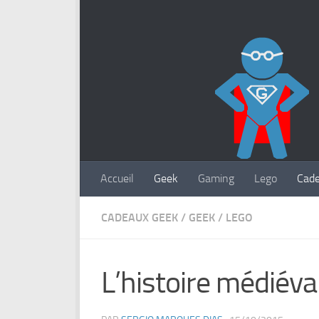
Accueil
Geek
Gaming
Lego
Cad
CADEAUX GEEK
/
GEEK
/
LEGO
L’histoire médiéva