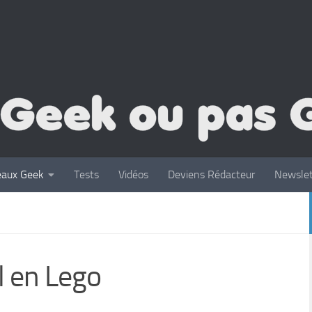
eaux Geek
Tests
Vidéos
Deviens Rédacteur
Newslet
l en Lego