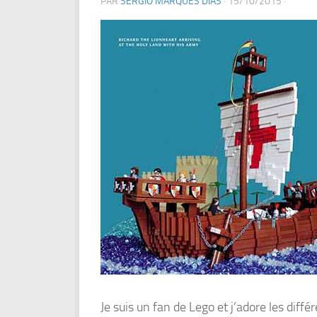
PAR
SERGIO MARQUES DIAS
·
15/10/2015
·
Je suis un fan de Lego et j’adore les diff