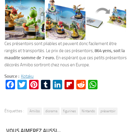
Ces présentoirs sont pliables et peuvent donc facilement être
rangés et transportés. Le prix de ces présentoirs,
864 yens, soit la
maudite somme de 7 euro.
En espérant que ces petits présentoirs
décorés Amiibo sortiront chez nous en Europe.
Source :
Kotaku
Facebook
Twitter
Pinterest
Tumblr
LinkedIn
Flipboard
Reddit
WhatsA
Étiquettes :
Amiibo
diorama
figurines
Nintendo
présentoir
VOUS AIMEREZ AUSSI...