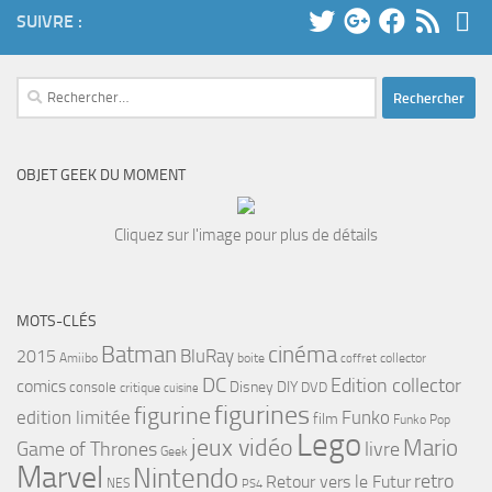
SUIVRE :
Rechercher :
OBJET GEEK DU MOMENT
Cliquez sur l'image pour plus de détails
MOTS-CLÉS
cinéma
Batman
BluRay
2015
Amiibo
boite
collector
coffret
DC
Edition collector
comics
Disney
DIY
console
DVD
critique
cuisine
figurines
figurine
edition limitée
Funko
film
Funko Pop
Lego
jeux vidéo
Mario
Game of Thrones
livre
Geek
Marvel
Nintendo
retro
Retour vers le Futur
NES
PS4