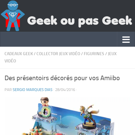
CADEAUX GEEK
/
COLLECTOR JEUX VIDÉO
/
FIGURINES
/
JEUX
VIDÉO
Des présentoirs décorés pour vos Amiibo
PAR
SERGIO MARQUES DIAS
·
28/04/2016
·