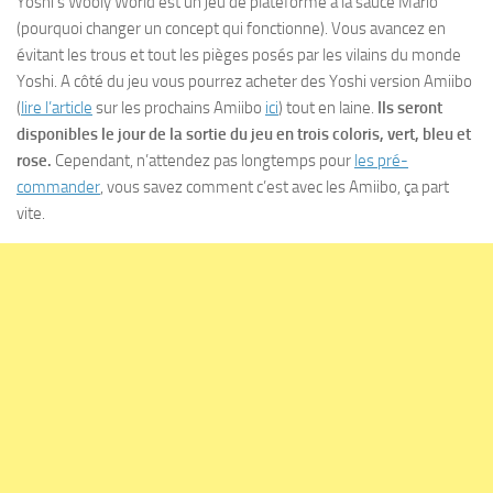
Yoshi’s Wooly World est un jeu de plateforme à la sauce Mario
(pourquoi changer un concept qui fonctionne). Vous avancez en
évitant les trous et tout les pièges posés par les vilains du monde
Yoshi. A côté du jeu vous pourrez acheter des Yoshi version Amiibo
(
lire l’article
sur les prochains Amiibo
ici
) tout en laine.
Ils seront
disponibles le jour de la sortie du jeu en trois coloris, vert, bleu et
rose.
Cependant, n’attendez pas longtemps pour
les pré-
commander
, vous savez comment c’est avec les Amiibo, ça part
vite.