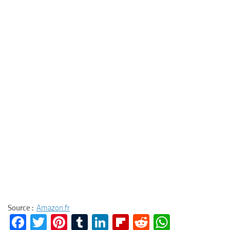
Source :
Amazon.fr
Facebook
Twitter
Pinterest
Tumblr
LinkedIn
Flipboard
Reddit
WhatsA