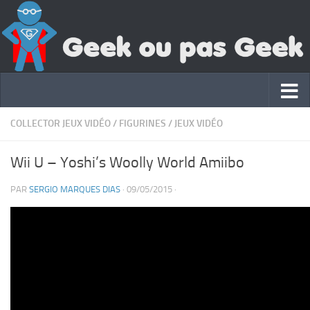
COLLECTOR JEUX VIDÉO
/
FIGURINES
/
JEUX VIDÉO
Wii U – Yoshi’s Woolly World Amiibo
PAR
SERGIO MARQUES DIAS
·
09/05/2015
·