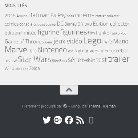
MOTS-CLÉS
cinéma
Batman
BluRay
2015
Amiibo
boite
collector
coffret
DC
Edition collector
comics
Disney
DIY
console
DVD
critique
cuisine
figurines
figurine
edition limitée
Funko
film
Funko Pop
Lego
jeux vidéo
Mario
Game of Thrones
livre
Geek
Marvel
Nintendo
retro
Retour vers le Futur
NES
PS4
trailer
Star Wars
série
test
t-shirt
review
SteelBook
Wii U
Zelda
xbox one
Fièrement propulsé par
- Conçu par
Thème Hueman