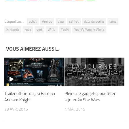
Étiquettes :
achat
Amiibo
bleu
coffret
date de sortie
laine
Nintendo
rose
vert
Wii U
Yoshi
Yoshi's Woolly World
VOUS AIMEREZ AUSSI...
Trailer officiel du jeu Batman
Pleins de gadgets pour fêter
Arkham Knight
la journée Star Wars
28 AVR, 2015
4 MAI, 2015